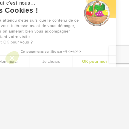
Salut c'est nous...
les Cookies !
On a attendu d'être sûrs que le contenu de ce
site vous intéresse avant de vous déranger,
mais on aimerait bien vous accompagner
pendant votre visite...
C'est OK pour vous ?
Consentements certifiés par
Non merci
Je choisis
OK pour moi
AXEPTIO CONSENT
Plateforme de Gestion du Consentement : Personnalisez
Notre plateforme vous permet d'adapter et de gérer vos p
CONDITIONS GÉNÉRALES DE VENTE ET MENTIONS LÉGALES
CONTACTEZ-NOUS
↑