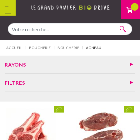
Aller au contenu
0
Vous êtes ici :
ACCUEIL
BOUCHERIE
BOUCHERIE
AGNEAU
RAYONS
FILTRES