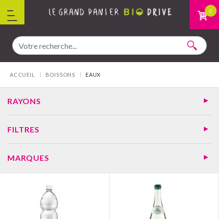
Aller au contenu
0
Vous êtes ici :
ACCUEIL
BOISSONS
EAUX
RAYONS
FILTRES
MARQUES