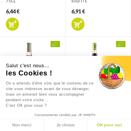
75CL
SULFITE
6,44 €
6,91 €
Salut c'est nous...
les Cookies !
On a attendu d'être sûrs que le contenu de ce
site vous intéresse avant de vous déranger,
mais on aimerait bien vous accompagner
PAYS D'OC ROSE LES
PAYS D'OC SYRAH "TEMPS
pendant votre visite...
CISTES 75CL
DES GITANS" 75CL
C'est OK pour vous ?
6,76 €
7,71 €
Consentements certifiés par
Non merci
Je choisis
OK pour moi