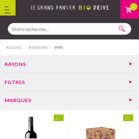
Aller au contenu
0
Vous êtes ici :
ACCUEIL
BOISSONS
VINS
RAYONS
FILTRES
MARQUES