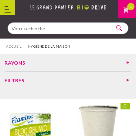
Aller au contenu
0
Vous êtes ici :
ACCUEIL
HYGIÈNE DE LA MAISON
RAYONS
FILTRES