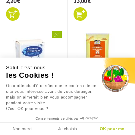
2,20 €
13,00 €
Salut c'est nous...
les Cookies !
On a attendu d'être sûrs que le contenu de ce
RECHARGE UNIVERSELLE
RECHARGES MITBOX
site vous intéresse avant de vous déranger,
mais on aimerait bien vous accompagner
pendant votre visite...
20,41 €
7,20 €
C'est OK pour vous ?
Consentements certifiés par
Non merci
Je choisis
OK pour moi